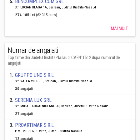
5
.
BENCOMPLEX COM SRL
Str. LUCIAN BLAGA 1A, Beclean, Judetul Bistrita-Nasaud
274.185 lei
(62.315 euro)
MAI MULT
Numar de angajati
Top firme din Judetul Bistrita-Nasaud, CAEN: 1512 dupa numarul de
angajati
1
.
GRUPPO UNO S.R.L.
Str. VALEA VIILOR 1, Beclean, Judetul Bistrita-Nasaud
30
angajati
2
.
SERENIA LUX SRL
Str. MIHAIL KOGALNICEANU 33, Beclean, Judetul Bistrita-Nasaud
27
angajati
3
.
PROARTIMAR S.R.L.
P-ta. MORII 6, Bistrita, Judetul Bistrita-Nasaud
12
angajati