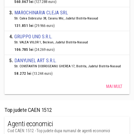
560.067 lei
(127.288 euro)
3
.
MAROCHINARIA CLEJA SRL
Str. Calea Dobricului 38, Caianu Mic, Judetul Bistrita-Nasaud
131.851 lei
(29.966 euro)
4
.
GRUPPO UNO S.R.L.
Str. VALEA VIILOR 1, Beclean, Judetul Bistrita-Nasaud
106.785 lei
(24.269 euro)
5
.
DANYUNEL ART S.R.L.
Str. CONSTANTIN DOBROGEANU GHEREA 17, Bistrita, Judetul Bistrita-Nasaud
58.272 lei
(13.244 euro)
MAI MULT
Top judete CAEN 1512
Agenti economici
Cod CAEN: 1512 - Top judete dupa numarul de agenti economici