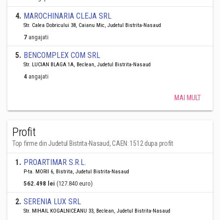
4
.
MAROCHINARIA CLEJA SRL
Str. Calea Dobricului 38, Caianu Mic, Judetul Bistrita-Nasaud
7
angajati
5
.
BENCOMPLEX COM SRL
Str. LUCIAN BLAGA 1A, Beclean, Judetul Bistrita-Nasaud
4
angajati
MAI MULT
Profit
Top firme din Judetul Bistrita-Nasaud, CAEN: 1512 dupa profit
1
.
PROARTIMAR S.R.L.
P-ta. MORII 6, Bistrita, Judetul Bistrita-Nasaud
562.498 lei
(127.840 euro)
2
.
SERENIA LUX SRL
Str. MIHAIL KOGALNICEANU 33, Beclean, Judetul Bistrita-Nasaud