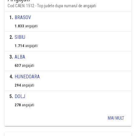
Cod CAEN: 1512 - Top judete dupa numarul de angajati
1
.
BRASOV
1.833
angajati
2
.
SIBIU
1.714
angajati
3
.
ALBA
637
angajati
4
.
HUNEDOARA
294
angajati
5
.
DOLJ
278
angajati
MAI MULT