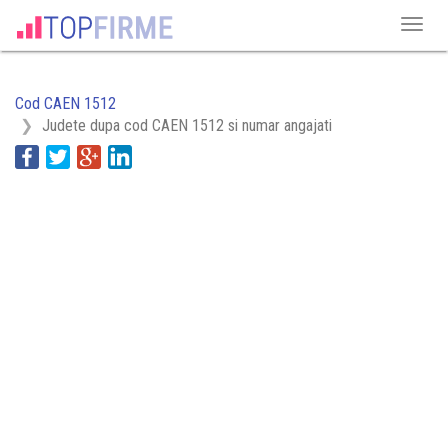
Cod CAEN 1512
Judete dupa cod CAEN 1512 si numar angajati