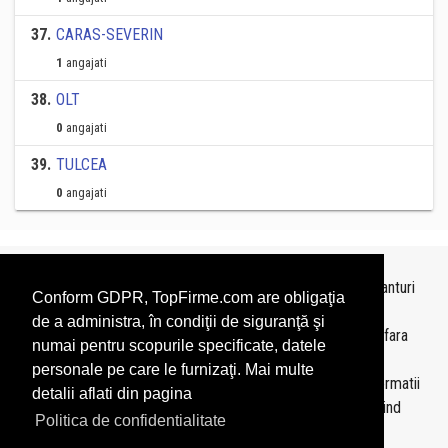
37
.
CARAS-SEVERIN
1
angajati
38
.
OLT
0
angajati
39
.
TULCEA
0
angajati
Topurile sunt realizate de
TopFirme
pe baza ultimelor bilanturi
Conform GDPR, TopFirme.com are obligaţia
depuse si au scop informativ.
de a administra, în condiţii de siguranţă şi
Este interzisa folosirea topurilor fara acordul TopFirme si fara
numai pentru scopurile specificate, datele
precizarea sursei.
personale pe care le furnizaţi. Mai multe
Daca doriti sa achizitionati
topuri personalizate
sau informatii
detalii aflati din pagina
despre agentii economici va rugam sa ne contactati folosind
Politica de confidentialitate
sectiunea
Contact