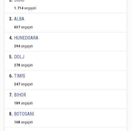
1.714
angajati
3
.
ALBA
637
angajati
4
.
HUNEDOARA
294
angajati
5
.
DOLJ
278
angajati
6
.
TIMIS
247
angajati
7
.
BIHOR
189
angajati
8
.
BOTOSANI
168
angajati