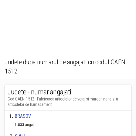
Judete dupa numarul de angajati cu codul CAEN
1512
Judete - numar angajati
Cod CAEN: 1512 - Fabricarea articolelor de voiaj si marochinarie si a
articolelor de harnasament
1
.
BRASOV
1.833
angajati
2
.
SIBIU