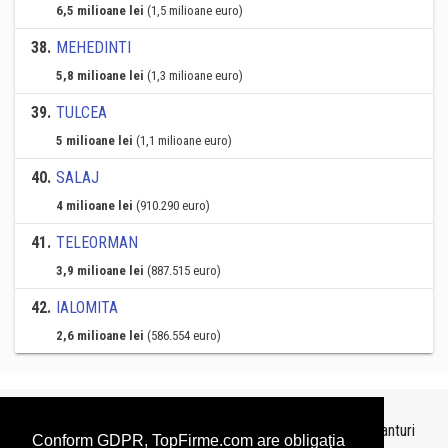
6,5 milioane lei
(1,5 milioane euro)
38
.
MEHEDINTI
5,8 milioane lei
(1,3 milioane euro)
39
.
TULCEA
5 milioane lei
(1,1 milioane euro)
40
.
SALAJ
4 milioane lei
(910.290 euro)
41
.
TELEORMAN
3,9 milioane lei
(887.515 euro)
42
.
IALOMITA
2,6 milioane lei
(586.554 euro)
Topurile sunt realizate de
TopFirme
pe baza ultimelor bilanturi
Conform GDPR, TopFirme.com are obligaţia