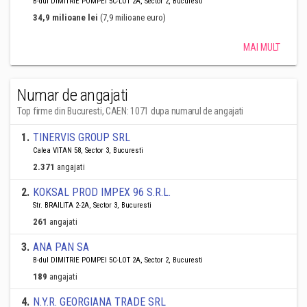
B-dul DIMITRIE POMPEI 5C-LOT 2A, Sector 2, Bucuresti
34,9 milioane lei
(7,9 milioane euro)
MAI MULT
Numar de angajati
Top firme din Bucuresti, CAEN: 1071 dupa numarul de angajati
1
.
TINERVIS GROUP SRL
Calea VITAN 58, Sector 3, Bucuresti
2.371
angajati
2
.
KOKSAL PROD IMPEX 96 S.R.L.
Str. BRAILITA 2-2A, Sector 3, Bucuresti
261
angajati
3
.
ANA PAN SA
B-dul DIMITRIE POMPEI 5C-LOT 2A, Sector 2, Bucuresti
189
angajati
4
.
N.Y.R. GEORGIANA TRADE SRL