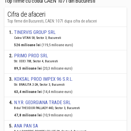
Top firme cu codul CAEN 1071 din Bucuresti
Cifra de afaceri
Top firme din Bucuresti, CAEN: 1071 dupa cifra de afaceri
1
.
TINERVIS GROUP SRL
Calea VITAN 58, Sector 3, Bucuresti
526 milioane lei
(119,5 milioane euro)
2
.
PRIMO PROD SRL
Str. ODEI 70B, Sector 4, Bucuresti
89,5 milioane lei
(20,3 milioane euro)
3
.
KOKSAL PROD IMPEX 96 S.R.L.
Str. BRAILITA 2-2A, Sector 3, Bucuresti
63,4 milioane lei
(14,4 milioane euro)
4
.
N.Y.R. GEORGIANA TRADE SRL
B-dul THEODOR PALLADY 44D, Sector 3, Bucuresti
47,8 milioane lei
(10,9 milioane euro)
5
.
ANA PAN SA