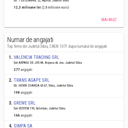
Str. 1 DECEMBRIE 22, Agnita, Judetul Sibiu
12,3 milioane lei
(2,8 milioane euro)
MAI MULT
Numar de angajati
Top firme din Judetul Sibiu, CAEN: 1071 dupa numarul de angajati
1
.
VALENCIA TRADING SRL
Sat ARPASU DE JOS 84, Arpasu de Jos, Judetul Sibiu
277
angajati
2
.
TRANS AGAPE SRL
Str. HENRI COANDA 65-67, Sibiu, Judetul Sibiu
198
angajati
3
.
GREWE SRL
Sat VESTEM 193, Selimbar, Judetul Sibiu
166
angajati
4
.
SIMPA SA