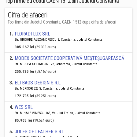
Top firme cu codul CAEN 1512 din Judetul Constanta
Cifra de afaceri
Top firme din Judetul Constanta, CAEN: 1512 dupa cifra de afaceri
1
.
FLORADI LUX SRL
Str. GRIGORE ALEXANDRESCU 8, Constanta, Judetul Constanta
305.067 lei
(69.333 euro)
2
.
MODEX SOCIETATE COOPERATIVĂ MEŞTEŞUGĂREASCĂ
Str. MIRCEA CEL BATRIN 172, Constanta, Judetul Constanta
255.935 lei
(58.167 euro)
3
.
ELI BAGS DESIGN S.R.L.
Str. MERISOR 52BIS, Constanta, Judetul Constanta
172.705 lei
(39.251 euro)
4
.
WES SRL
Str. MIHAI EMINESCU 165, Valu lui Traian, Judetul Constanta
85.905 lei
(19.524 euro)
5
.
JULES OF LEATHER S.R.L.