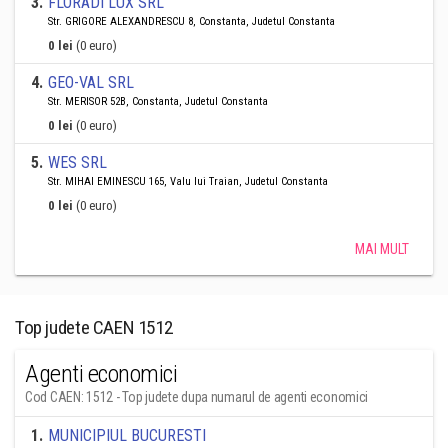
3
.
FLORADI LUX SRL
Str. GRIGORE ALEXANDRESCU 8, Constanta, Judetul Constanta
0 lei
(0 euro)
4
.
GEO-VAL SRL
Str. MERISOR 52B, Constanta, Judetul Constanta
0 lei
(0 euro)
5
.
WES SRL
Str. MIHAI EMINESCU 165, Valu lui Traian, Judetul Constanta
0 lei
(0 euro)
MAI MULT
Top judete CAEN 1512
Agenti economici
Cod CAEN: 1512 - Top judete dupa numarul de agenti economici
1
.
MUNICIPIUL BUCURESTI