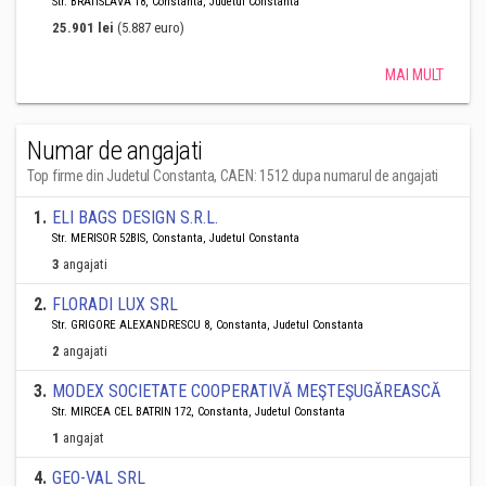
Str. BRATISLAVA 18, Constanta, Judetul Constanta
25.901 lei
(5.887 euro)
MAI MULT
Numar de angajati
Top firme din Judetul Constanta, CAEN: 1512 dupa numarul de angajati
1
.
ELI BAGS DESIGN S.R.L.
Str. MERISOR 52BIS, Constanta, Judetul Constanta
3
angajati
2
.
FLORADI LUX SRL
Str. GRIGORE ALEXANDRESCU 8, Constanta, Judetul Constanta
2
angajati
3
.
MODEX SOCIETATE COOPERATIVĂ MEŞTEŞUGĂREASCĂ
Str. MIRCEA CEL BATRIN 172, Constanta, Judetul Constanta
1
angajat
4
.
GEO-VAL SRL