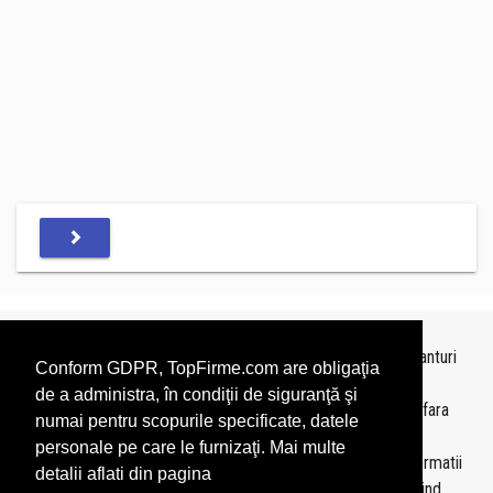
Topurile sunt realizate de
TopFirme
pe baza ultimelor bilanturi
Conform GDPR, TopFirme.com are obligaţia
depuse si au scop informativ.
de a administra, în condiţii de siguranţă şi
Este interzisa folosirea topurilor fara acordul TopFirme si fara
numai pentru scopurile specificate, datele
precizarea sursei.
personale pe care le furnizaţi. Mai multe
Daca doriti sa achizitionati
topuri personalizate
sau informatii
detalii aflati din pagina
despre agentii economici va rugam sa ne contactati folosind