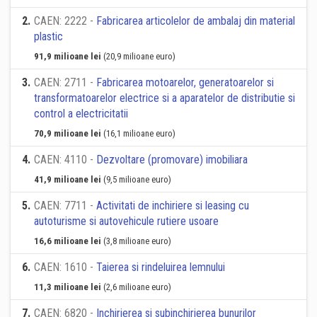
2
.
CAEN: 2222 -
Fabricarea articolelor de ambalaj din material
plastic
91,9 milioane lei
(20,9 milioane euro)
3
.
CAEN: 2711 -
Fabricarea motoarelor, generatoarelor si
transformatoarelor electrice si a aparatelor de distributie si
control a electricitatii
70,9 milioane lei
(16,1 milioane euro)
4
.
CAEN: 4110 -
Dezvoltare (promovare) imobiliara
41,9 milioane lei
(9,5 milioane euro)
5
.
CAEN: 7711 -
Activitati de inchiriere si leasing cu
autoturisme si autovehicule rutiere usoare
16,6 milioane lei
(3,8 milioane euro)
6
.
CAEN: 1610 -
Taierea si rindeluirea lemnului
11,3 milioane lei
(2,6 milioane euro)
7
.
CAEN: 6820 -
Inchirierea si subinchirierea bunurilor