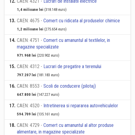
12
.
CAEN: 4321 -
Lucrari de instalatii electrice
1,4 milioane lei
(318.148 euro)
13
.
CAEN: 4675 -
Comert cu ridicata al produselor chimice
1,2 milioane lei
(275.654 euro)
14
.
CAEN: 4751 -
Comert cu amanuntul al textilelor, in
magazine specializate
971.968 lei
(220.902 euro)
15
.
CAEN: 4312 -
Lucrari de pregatire a terenului
797.207 lei
(181.183 euro)
16
.
CAEN: 8553 -
Scoli de conducere (pilotaj)
647.800 lei
(147.227 euro)
17
.
CAEN: 4520 -
Intretinerea si repararea autovehiculelor
594.709 lei
(135.161 euro)
18
.
CAEN: 4729 -
Comert cu amanuntul al altor produse
alimentare, in magazine specializate