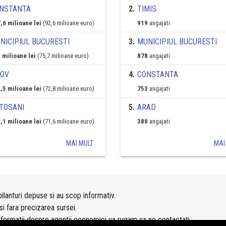
NSTANTA
2
.
TIMIS
,6 milioane lei
(92,6 milioane euro)
919
angajati
NICIPIUL BUCURESTI
3
.
MUNICIPIUL BUCURESTI
 milioane lei
(75,7 milioane euro)
878
angajati
FOV
4
.
CONSTANTA
,5 milioane lei
(72,8 milioane euro)
753
angajati
TOSANI
5
.
ARAD
,1 milioane lei
(71,6 milioane euro)
380
angajati
MAI MULT
MAI
ilanturi depuse si au scop informativ.
si fara precizarea sursei.
nformatii despre agentii economici va rugam sa ne contactati