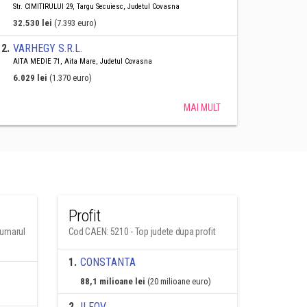
Str. CIMITIRULUI 29, Targu Secuiesc, Judetul Covasna
32.530 lei
(7.393 euro)
2
.
VARHEGY S.R.L.
AITA MEDIE 71, Aita Mare, Judetul Covasna
6.029 lei
(1.370 euro)
MAI MULT
Profit
numarul
Cod CAEN: 5210 - Top judete dupa profit
1
.
CONSTANTA
88,1 milioane lei
(20 milioane euro)
2
.
ILFOV