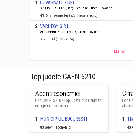
1
.
COVASNALOG SRL
Str. CIMITIRULUI 29, Targu Secuiesc, Judetul Covasna
41,6 milioane lei
(9,5 milioane euro)
2
.
VARHEGY S.R.L.
AITA MEDIE 71, Aita Mare, Judetul Covasna
7.200 lei
(1.636 euro)
MAI MULT
Top judete CAEN 5210
Agenti economici
Cifr
Cod CAEN: 5210 - Top judete dupa numarul
Cod CA
de agenti economici
afacer
1
.
MUNICIPIUL BUCURESTI
1
.
TI
83
agenti economici
437