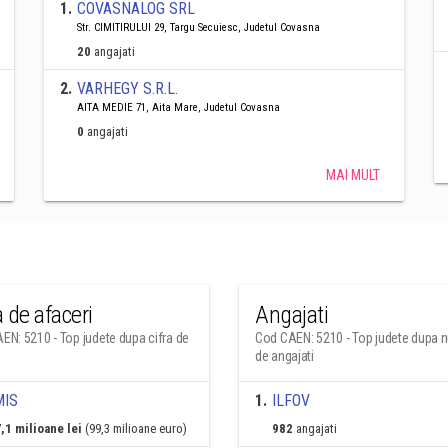
1
.
COVASNALOG SRL
Str. CIMITIRULUI 29, Targu Secuiesc, Judetul Covasna
20
angajati
2
.
VARHEGY S.R.L.
AITA MEDIE 71, Aita Mare, Judetul Covasna
0
angajati
MAI MULT
a de afaceri
Angajati
EN: 5210 - Top judete dupa cifra de
Cod CAEN: 5210 - Top judete dupa 
i
de angajati
MIS
1
.
ILFOV
,1 milioane lei
(99,3 milioane euro)
982
angajati