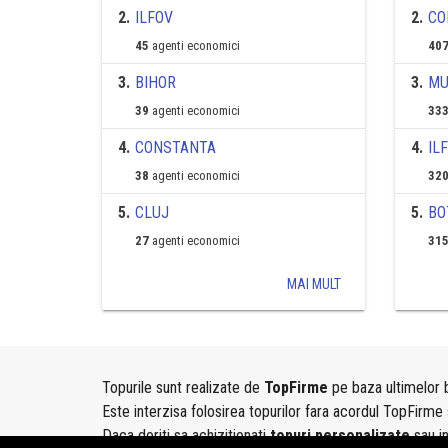
2
.
ILFOV
2
.
CO
45
agenti economici
407
3
.
BIHOR
3
.
MU
39
agenti economici
333
4
.
CONSTANTA
4
.
IL
38
agenti economici
320
5
.
CLUJ
5
.
BO
27
agenti economici
315
MAI MULT
Topurile sunt realizate de
TopFirme
pe baza ultimelor b
Este interzisa folosirea topurilor fara acordul TopFirme 
Daca doriti sa achizitionati
topuri personalizate
sau i