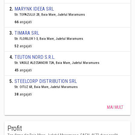
2
.
MARYNK IDEEA SRL
Str. TOPAZULUI 2B, Baia Mare, Judetul Maramures
66
angajati
3
.
TIMARA SRL
Str. FLORILOR 1-3, Baia Mare, Judetul Maramures
52
angajati
4
.
TEUTON NORD S.R.L.
Str. VASILE ALECSANDRI 72A, Baia Mare, Judetul Maramures
45
angajati
5
.
STEELCORP DISTRIBUTION SRL
Str. OITUZ 6B, Baia Mare, Judetul Maramures
38
angajati
MAI MULT
Profit