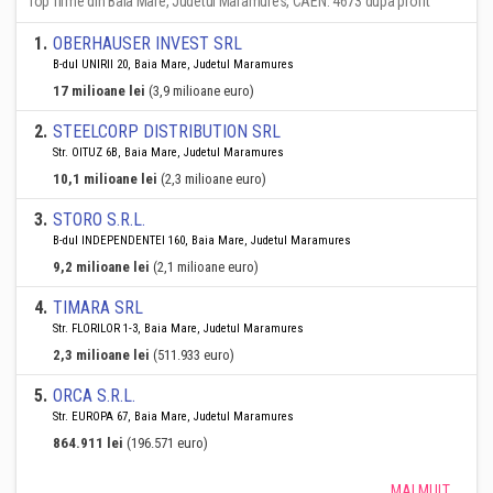
Top firme din Baia Mare, Judetul Maramures, CAEN: 4673 dupa profit
1
.
OBERHAUSER INVEST SRL
B-dul UNIRII 20, Baia Mare, Judetul Maramures
17 milioane lei
(3,9 milioane euro)
2
.
STEELCORP DISTRIBUTION SRL
Str. OITUZ 6B, Baia Mare, Judetul Maramures
10,1 milioane lei
(2,3 milioane euro)
3
.
STORO S.R.L.
B-dul INDEPENDENTEI 160, Baia Mare, Judetul Maramures
9,2 milioane lei
(2,1 milioane euro)
4
.
TIMARA SRL
Str. FLORILOR 1-3, Baia Mare, Judetul Maramures
2,3 milioane lei
(511.933 euro)
5
.
ORCA S.R.L.
Str. EUROPA 67, Baia Mare, Judetul Maramures
864.911 lei
(196.571 euro)
MAI MULT