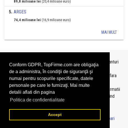
89,8 milioane lei
(20,4 milioane euro)
5
.
ARGES
74,4 milioane lei
(16,9 milioane euro)
MAI MULT
Topurile sunt realizate de
TopFirme
pe baza ultimelor bilanturi
Conform GDPR, TopFirme.com are obligaţia
depuse si au scop informativ.
de a administra, în condiţii de siguranţă şi
Este interzisa folosirea topurilor fara acordul TopFirme si fara
numai pentru scopurile specificate, datele
precizarea sursei.
personale pe care le furnizaţi. Mai multe
Daca doriti sa achizitionati
topuri personalizate
sau informatii
detalii aflati din pagina
despre agentii economici va rugam sa ne contactati folosind
Politica de confidentialitate
sectiunea
Contact
Accept
© 2026 - TopFirme -
Termeni si conditii
-
Contact
-
Intrebari
frecvente