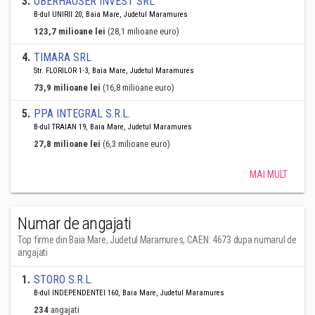
3
.
OBERHAUSER INVEST SRL
B-dul UNIRII 20, Baia Mare, Judetul Maramures
123,7 milioane lei
(28,1 milioane euro)
4
.
TIMARA SRL
Str. FLORILOR 1-3, Baia Mare, Judetul Maramures
73,9 milioane lei
(16,8 milioane euro)
5
.
PPA INTEGRAL S.R.L.
B-dul TRAIAN 19, Baia Mare, Judetul Maramures
27,8 milioane lei
(6,3 milioane euro)
MAI MULT
Numar de angajati
Top firme din Baia Mare, Judetul Maramures, CAEN: 4673 dupa numarul de
angajati
1
.
STORO S.R.L.
B-dul INDEPENDENTEI 160, Baia Mare, Judetul Maramures
234
angajati