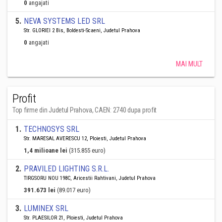
0
angajati
5
.
NEVA SYSTEMS LED SRL
Str. GLORIEI 2 Bis, Boldesti-Scaeni, Judetul Prahova
0
angajati
MAI MULT
Profit
Top firme din Judetul Prahova, CAEN: 2740 dupa profit
1
.
TECHNOSYS SRL
Str. MARESAL AVERESCU 12, Ploiesti, Judetul Prahova
1,4 milioane lei
(315.855 euro)
2
.
PRAVILED LIGHTING S.R.L.
TIRGSORU NOU 198C, Aricestii Rahtivani, Judetul Prahova
391.673 lei
(89.017 euro)
3
.
LUMINEX SRL
Str. PLAESILOR 21, Ploiesti, Judetul Prahova