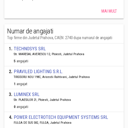
MAI MULT
Numar de angajati
Top firme din Judetul Prahova, CAEN: 2740 dupa numarul de angajati
1
.
TECHNOSYS SRL
Str. MARESAL AVERESCU 12, Ploiesti, Judetul Prahova
5
angajati
2
.
PRAVILED LIGHTING S.R.L.
TIRGSORU NOU 198C, Aricestii Rahtivani, Judetul Prahova
1
angajat
3
.
LUMINEX SRL
Str. PLAESILOR 21, Ploiesti, Judetul Prahova
0
angajati
4
.
POWER ELECTROTECH EQUIPMENT SYSTEMS SRL
FULGA DE SUS 582, FULGA, Judetul Prahova