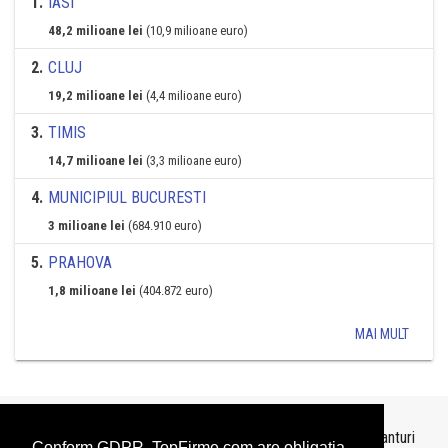
1
.
IASI
48,2 milioane lei
(10,9 milioane euro)
2
.
CLUJ
19,2 milioane lei
(4,4 milioane euro)
3
.
TIMIS
14,7 milioane lei
(3,3 milioane euro)
4
.
MUNICIPIUL BUCURESTI
3 milioane lei
(684.910 euro)
5
.
PRAHOVA
1,8 milioane lei
(404.872 euro)
MAI MULT
Topurile sunt realizate de
TopFirme
pe baza ultimelor bilanturi
Conform GDPR, TopFirme.com are obligaţia