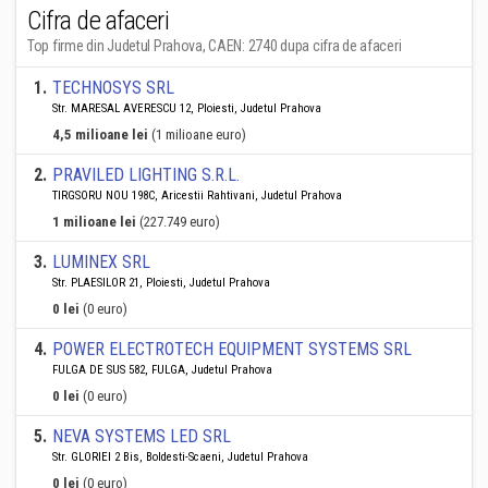
Cifra de afaceri
Top firme din Judetul Prahova, CAEN: 2740 dupa cifra de afaceri
1
.
TECHNOSYS SRL
Str. MARESAL AVERESCU 12, Ploiesti, Judetul Prahova
4,5 milioane lei
(1 milioane euro)
2
.
PRAVILED LIGHTING S.R.L.
TIRGSORU NOU 198C, Aricestii Rahtivani, Judetul Prahova
1 milioane lei
(227.749 euro)
3
.
LUMINEX SRL
Str. PLAESILOR 21, Ploiesti, Judetul Prahova
0 lei
(0 euro)
4
.
POWER ELECTROTECH EQUIPMENT SYSTEMS SRL
FULGA DE SUS 582, FULGA, Judetul Prahova
0 lei
(0 euro)
5
.
NEVA SYSTEMS LED SRL
Str. GLORIEI 2 Bis, Boldesti-Scaeni, Judetul Prahova
0 lei
(0 euro)