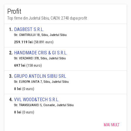
Profit
Top firme din Judetul Sibiu, CAEN: 2740 dupa profit
1
.
DAGBEST S.R.L.
Str. CIMITIRULUI 1B, Sibiu, Judetul Sibiu
259.119 lei
(58.891 euro)
2
.
HANDMADE CRIS & GI S.R.L.
Str. VERZARIEI 37B, Sibiu, Judetul Sibiu
697 lei
(158 euro)
3
.
GRUPO ANTOLIN SIBIU SRL
Str. EUROPA UNITA 7, Sibiu, Judetul Sibiu
0 lei
(0 euro)
4
.
VVL WOOD&TECH S.R.L.
Str. TRANSILVANIEI 5, Cisnadie, Judetul Sibiu
0 lei
(0 euro)
MAI MULT