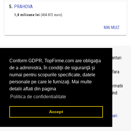
5
.
PRAHOVA
1,8 milioane lei
(404.872 euro)
MAI MULT
Topurile sunt realizate de
TopFirme
pe baza ultimelor bilanturi
Conform GDPR, TopFirme.com are obligaţia
depuse si au scop informativ.
de a administra, în condiţii de siguranţă şi
Este interzisa folosirea topurilor fara acordul TopFirme si fara
numai pentru scopurile specificate, datele
precizarea sursei.
personale pe care le furnizaţi. Mai multe
Daca doriti sa achizitionati
topuri personalizate
sau informatii
detalii aflati din pagina
despre agentii economici va rugam sa ne contactati folosind
Politica de confidentialitate
sectiunea
Contact
Accept
© 2026 - TopFirme -
Termeni si conditii
-
Contact
-
Intrebari
frecvente