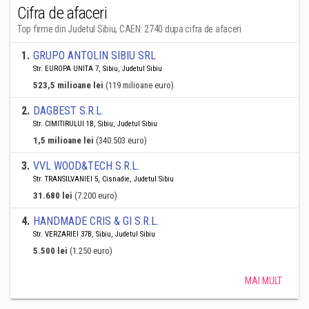
Cifra de afaceri
Top firme din Judetul Sibiu, CAEN: 2740 dupa cifra de afaceri
1
.
GRUPO ANTOLIN SIBIU SRL
Str. EUROPA UNITA 7, Sibiu, Judetul Sibiu
523,5 milioane lei
(119 milioane euro)
2
.
DAGBEST S.R.L.
Str. CIMITIRULUI 1B, Sibiu, Judetul Sibiu
1,5 milioane lei
(340.503 euro)
3
.
VVL WOOD&TECH S.R.L.
Str. TRANSILVANIEI 5, Cisnadie, Judetul Sibiu
31.680 lei
(7.200 euro)
4
.
HANDMADE CRIS & GI S.R.L.
Str. VERZARIEI 37B, Sibiu, Judetul Sibiu
5.500 lei
(1.250 euro)
MAI MULT