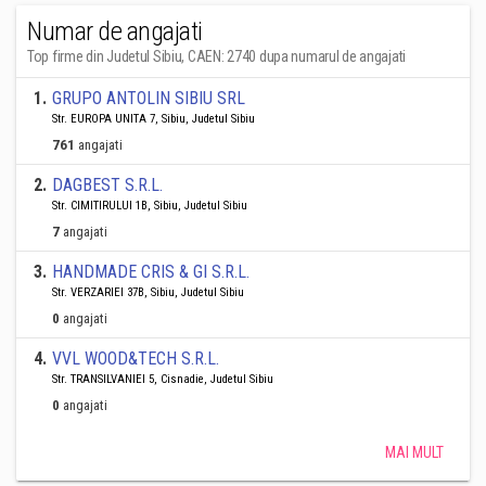
Numar de angajati
Top firme din Judetul Sibiu, CAEN: 2740 dupa numarul de angajati
1
.
GRUPO ANTOLIN SIBIU SRL
Str. EUROPA UNITA 7, Sibiu, Judetul Sibiu
761
angajati
2
.
DAGBEST S.R.L.
Str. CIMITIRULUI 1B, Sibiu, Judetul Sibiu
7
angajati
3
.
HANDMADE CRIS & GI S.R.L.
Str. VERZARIEI 37B, Sibiu, Judetul Sibiu
0
angajati
4
.
VVL WOOD&TECH S.R.L.
Str. TRANSILVANIEI 5, Cisnadie, Judetul Sibiu
0
angajati
MAI MULT