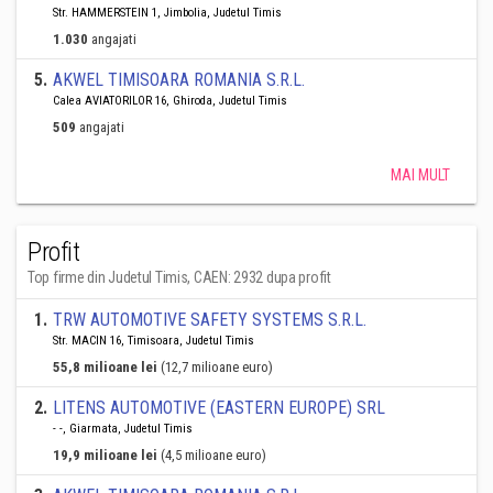
Str. HAMMERSTEIN 1, Jimbolia, Judetul Timis
1.030
angajati
5
.
AKWEL TIMISOARA ROMANIA S.R.L.
Calea AVIATORILOR 16, Ghiroda, Judetul Timis
509
angajati
MAI MULT
Profit
Top firme din Judetul Timis, CAEN: 2932 dupa profit
1
.
TRW AUTOMOTIVE SAFETY SYSTEMS S.R.L.
Str. MACIN 16, Timisoara, Judetul Timis
55,8 milioane lei
(12,7 milioane euro)
2
.
LITENS AUTOMOTIVE (EASTERN EUROPE) SRL
- -, Giarmata, Judetul Timis
19,9 milioane lei
(4,5 milioane euro)