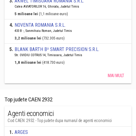
3
.
AKWEL TIMISOARA ROMANIA S.R.L.
Calea AVIATORILOR 16, Ghiroda, Judetul Timis
5 milioane lei
(1,1 milioane euro)
4
.
NOVENTA ROMANIA S.R.L.
433 B -, Sanmihaiu Roman, Judetul Timis
3,2 milioane lei
(732.305 euro)
5
.
BLANK BARTH B² SMART PRECISION S.R.L.
Str. OVIDIU COTRUS 14, Timisoara, Judetul Timis
1,8 milioane lei
(418.730 euro)
MAI MULT
Top judete CAEN 2932
Agenti economici
Cod CAEN: 2932 - Top judete dupa numarul de agenti economici
1
.
ARGES