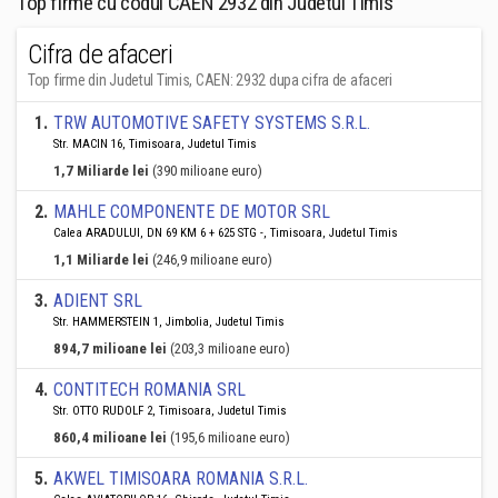
Top firme cu codul CAEN 2932 din Judetul Timis
Cifra de afaceri
Top firme din Judetul Timis, CAEN: 2932 dupa cifra de afaceri
1
.
TRW AUTOMOTIVE SAFETY SYSTEMS S.R.L.
Str. MACIN 16, Timisoara, Judetul Timis
1,7 Miliarde lei
(390 milioane euro)
2
.
MAHLE COMPONENTE DE MOTOR SRL
Calea ARADULUI, DN 69 KM 6 + 625 STG -, Timisoara, Judetul Timis
1,1 Miliarde lei
(246,9 milioane euro)
3
.
ADIENT SRL
Str. HAMMERSTEIN 1, Jimbolia, Judetul Timis
894,7 milioane lei
(203,3 milioane euro)
4
.
CONTITECH ROMANIA SRL
Str. OTTO RUDOLF 2, Timisoara, Judetul Timis
860,4 milioane lei
(195,6 milioane euro)
5
.
AKWEL TIMISOARA ROMANIA S.R.L.