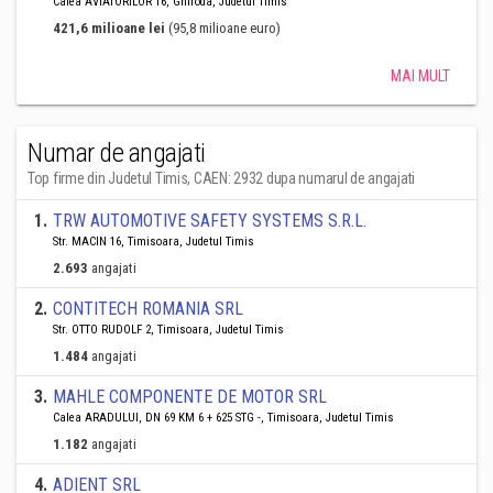
Calea AVIATORILOR 16, Ghiroda, Judetul Timis
421,6 milioane lei
(95,8 milioane euro)
MAI MULT
Numar de angajati
Top firme din Judetul Timis, CAEN: 2932 dupa numarul de angajati
1
.
TRW AUTOMOTIVE SAFETY SYSTEMS S.R.L.
Str. MACIN 16, Timisoara, Judetul Timis
2.693
angajati
2
.
CONTITECH ROMANIA SRL
Str. OTTO RUDOLF 2, Timisoara, Judetul Timis
1.484
angajati
3
.
MAHLE COMPONENTE DE MOTOR SRL
Calea ARADULUI, DN 69 KM 6 + 625 STG -, Timisoara, Judetul Timis
1.182
angajati
4
.
ADIENT SRL