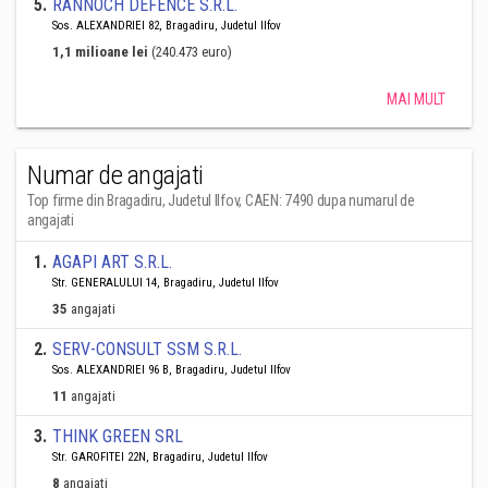
5
.
RANNOCH DEFENCE S.R.L.
Sos. ALEXANDRIEI 82, Bragadiru, Judetul Ilfov
1,1 milioane lei
(240.473 euro)
MAI MULT
Numar de angajati
Top firme din Bragadiru, Judetul Ilfov, CAEN: 7490 dupa numarul de
angajati
1
.
AGAPI ART S.R.L.
Str. GENERALULUI 14, Bragadiru, Judetul Ilfov
35
angajati
2
.
SERV-CONSULT SSM S.R.L.
Sos. ALEXANDRIEI 96 B, Bragadiru, Judetul Ilfov
11
angajati
3
.
THINK GREEN SRL
Str. GAROFITEI 22N, Bragadiru, Judetul Ilfov
8
angajati