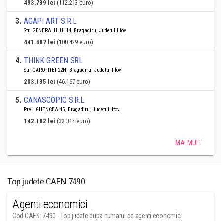
493.739 lei
(112.213 euro)
3
.
AGAPI ART S.R.L.
Str. GENERALULUI 14, Bragadiru, Judetul Ilfov
441.887 lei
(100.429 euro)
4
.
THINK GREEN SRL
Str. GAROFITEI 22N, Bragadiru, Judetul Ilfov
203.135 lei
(46.167 euro)
5
.
CANASCOPIC S.R.L.
Prel. GHENCEA 45, Bragadiru, Judetul Ilfov
142.182 lei
(32.314 euro)
MAI MULT
Top judete CAEN 7490
Agenti economici
Cod CAEN: 7490 - Top judete dupa numarul de agenti economici