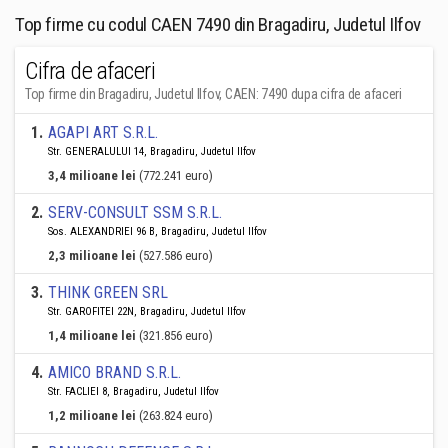
Top firme cu codul CAEN 7490 din Bragadiru, Judetul Ilfov
Cifra de afaceri
Top firme din Bragadiru, Judetul Ilfov, CAEN: 7490 dupa cifra de afaceri
1
.
AGAPI ART S.R.L.
Str. GENERALULUI 14, Bragadiru, Judetul Ilfov
3,4 milioane lei
(772.241 euro)
2
.
SERV-CONSULT SSM S.R.L.
Sos. ALEXANDRIEI 96 B, Bragadiru, Judetul Ilfov
2,3 milioane lei
(527.586 euro)
3
.
THINK GREEN SRL
Str. GAROFITEI 22N, Bragadiru, Judetul Ilfov
1,4 milioane lei
(321.856 euro)
4
.
AMICO BRAND S.R.L.
Str. FACLIEI 8, Bragadiru, Judetul Ilfov
1,2 milioane lei
(263.824 euro)