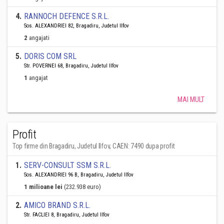
4
.
RANNOCH DEFENCE S.R.L.
Sos. ALEXANDRIEI 82, Bragadiru, Judetul Ilfov
2
angajati
5
.
DORIS COM SRL
Str. POVERNEI 68, Bragadiru, Judetul Ilfov
1
angajat
MAI MULT
Profit
Top firme din Bragadiru, Judetul Ilfov, CAEN: 7490 dupa profit
1
.
SERV-CONSULT SSM S.R.L.
Sos. ALEXANDRIEI 96 B, Bragadiru, Judetul Ilfov
1 milioane lei
(232.938 euro)
2
.
AMICO BRAND S.R.L.
Str. FACLIEI 8, Bragadiru, Judetul Ilfov